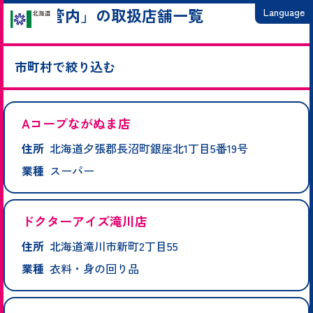
「空知管内」の取扱店舗一覧
Language
日本語
市町村で絞り込む
English
繁體中文
赤平市
芦別市
岩見沢市
歌志内市
浦臼町
雨竜町
上砂川町
栗山町
新十津川町
砂川市
滝川市
秩父別町
月形町
奈井江町
简体中文
Aコープながぬま店
長沼町
南幌町
沼田町
美唄市
深川市
北竜町
三笠市
妹背牛町
住所
北海道夕張郡長沼町銀座北1丁目5番19号
한국어
夕張市
由仁町
業種
スーパー
ドクターアイズ滝川店
住所
北海道滝川市新町2丁目55
業種
衣料・身の回り品