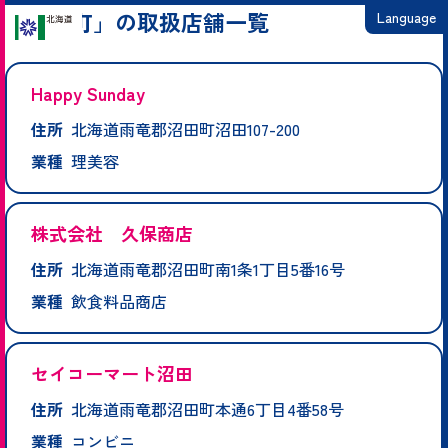
「沼田町」の取扱店舗一覧
Language
日本語
Happy Sunday
English
住所
北海道雨竜郡沼田町沼田107-200
繁體中文
業種
理美容
简体中文
한국어
株式会社 久保商店
住所
北海道雨竜郡沼田町南1条1丁目5番16号
業種
飲食料品商店
セイコーマート沼田
住所
北海道雨竜郡沼田町本通6丁目4番58号
業種
コンビニ