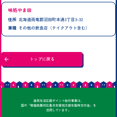
味処やま田
住所
北海道雨竜郡沼田町本通3丁目3-32
業種
その他の飲食店（テイクアウト含む）
トップに戻る
どうみん
道民
生活応援ポイント給付事業は、
国の「物価高騰対応重点支援地方創生臨時交付金」を
活用しています。