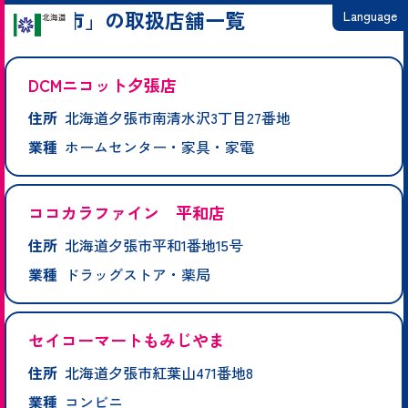
「夕張市」の取扱店舗一覧
Language
日本語
DCMニコット夕張店
English
住所
北海道夕張市南清水沢3丁目27番地
繁體中文
業種
ホームセンター・家具・家電
简体中文
한국어
ココカラファイン 平和店
住所
北海道夕張市平和1番地15号
業種
ドラッグストア・薬局
セイコーマートもみじやま
住所
北海道夕張市紅葉山471番地8
業種
コンビニ