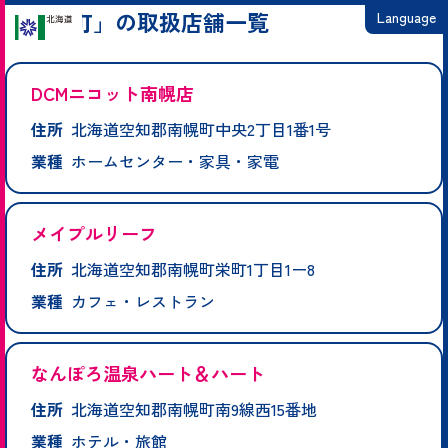
「南幌町」の取扱店舗一覧
Language
日本語
DCMニコット南幌店
English
住所
北海道空知郡南幌町中央2丁目1番1号
繁體中文
業種
ホームセンター・家具・家電
简体中文
한국어
メイプルリーフ
住所
北海道空知郡南幌町栄町1丁目1ー8
業種
カフェ・レストラン
なんぽろ温泉ハート＆ハート
住所
北海道空知郡南幌町南9線西15番地
業種
ホテル・旅館