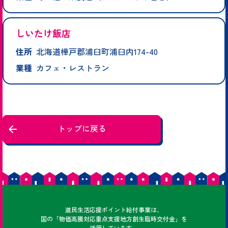
しいたけ飯店
住所
北海道樺戸郡浦臼町浦臼内174-40
業種
カフェ・レストラン
トップに戻る
どうみん
道民
生活応援ポイント給付事業は、
国の「物価高騰対応重点支援地方創生臨時交付金」を
活用しています。