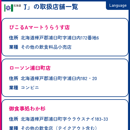
「浦臼町」の取扱店舗一覧
Language
日本語
ぴこるAマートうらうす店
English
住所
北海道樺戸郡浦臼町字浦臼内172番地6
繁體中文
業種
その他の飲食料品小売店
简体中文
한국어
ローソン浦臼町店
住所
北海道樺戸郡浦臼町字浦臼内182‐20
業種
コンビニ
御食事処わか杉
住所
北海道樺戸郡浦臼町字ウラウスナイ183-33
業種
その他の飲食店（テイクアウト含む）