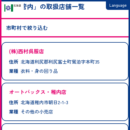
「宗谷管内」の取扱店舗一覧
Language
日本語
市町村で絞り込む
English
繁體中文
枝幸町
猿払村
豊富町
中頓別町
浜頓別町
幌延町
利尻町
利尻富士町
礼文町
稚内市
简体中文
(株)西村呉服店
住所
北海道利尻郡利尻富士町鴛泊字本町35
한국어
業種
衣料・身の回り品
オートバックス・稚内店
住所
北海道稚内市朝日2-1-3
業種
その他の小売店