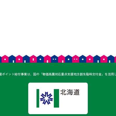
ん
援ポイント給付事業は、
国の「物価高騰対応重点支援地方創生臨時交付金」を
活用