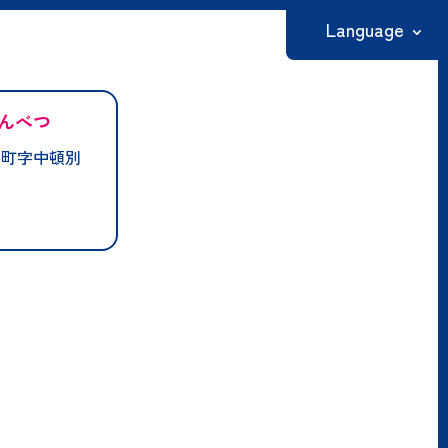
Language
日本語
んべつ
English
別町字中頓別
繁體中文
简体中文
한국어