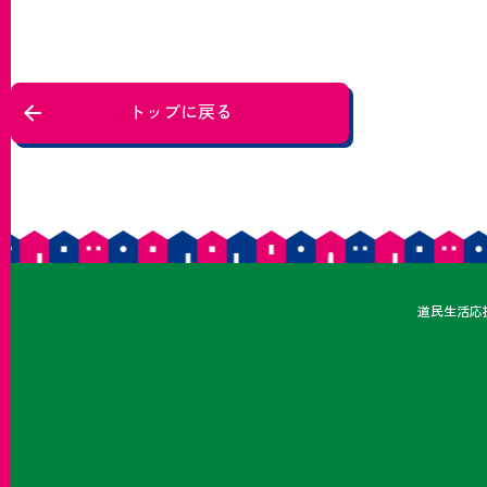
トップに戻る
どうみ
道民
生活応