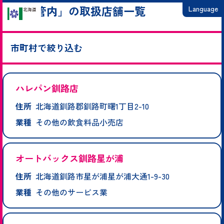
「釧路管内」の取扱店舗一覧
Language
日本語
市町村で絞り込む
English
繁體中文
厚岸町
釧路市
釧路町
標茶町
白糠町
鶴居村
弟子屈町
浜中町
简体中文
ハレパン釧路店
住所
北海道釧路郡釧路町曙1丁目2-10
한국어
業種
その他の飲食料品小売店
オートバックス釧路星が浦
住所
北海道釧路市星が浦星が浦大通1-9-30
業種
その他のサービス業