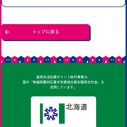
トップに戻る
どうみん
道民
生活応援ポイント給付事業は、
国の「物価高騰対応重点支援地方創生臨時交付金」を
活用しています。