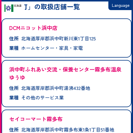
「浜中町」の取扱店舗一覧
Language
日本語
DCMニコット浜中店
English
住所
北海道厚岸郡浜中町新川東1丁目125
繁體中文
業種
ホームセンター・家具・家電
简体中文
한국어
浜中町ふれあい交流・保養センター霧多布温泉
ゆうゆ
住所
北海道厚岸郡浜中町湯沸432番地
業種
その他のサービス業
セイコーマート霧多布
住所
北海道厚岸郡浜中町霧多布東1条1丁目51番地