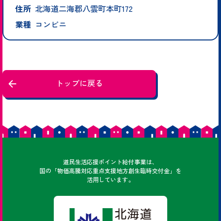
住所
北海道二海郡八雲町本町172
業種
コンビニ
トップに戻る
どうみん
道民
生活応援ポイント給付事業は、
国の「物価高騰対応重点支援地方創生臨時交付金」を
活用しています。