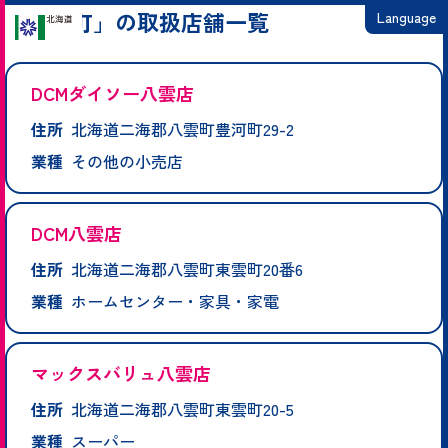
「八雲町」の取扱店舗一覧
Language
日本語
DCMダイソー八雲店
English
住所
北海道二海郡八雲町豊河町29-2
繁體中文
業種
その他の小売店
简体中文
한국어
DCM八雲店
住所
北海道二海郡八雲町東雲町20番6
業種
ホームセンター・家具・家電
マックスバリュ八雲店
住所
北海道二海郡八雲町東雲町20-5
業種
スーパー