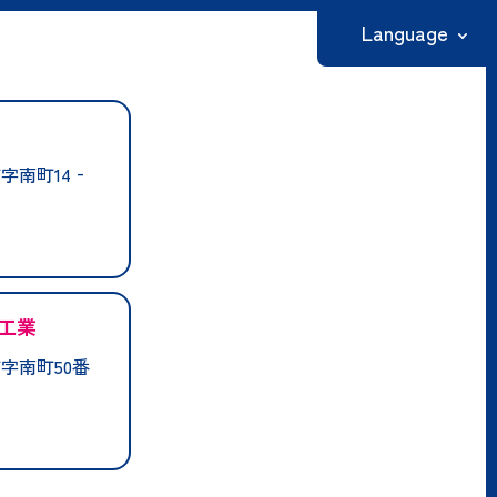
Language
日本語
English
字南町14‐
繁體中文
简体中文
한국어
工業
字南町50番
業