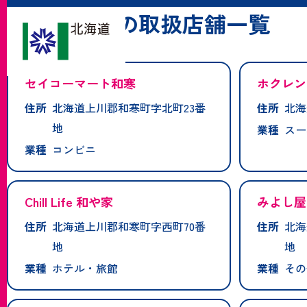
「和寒町」の取扱店舗一覧
セイコーマート和寒
ホクレン
住所
北海道上川郡和寒町字北町23番
住所
北海
地
業種
スー
業種
コンビニ
Chill Life 和や家
みよし屋
住所
北海道上川郡和寒町字西町70番
住所
北海
地
地
業種
ホテル・旅館
業種
その