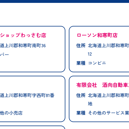
ショップわっさむ店
ローソン和寒町店
道上川郡和寒町南町36
住所
北海道上川郡和寒町
12
パー
業種
コンビニ
有限会社 酒向自動車
道上川郡和寒町字西町81番
住所
北海道上川郡和寒町
地
他の小売店
業種
その他のサービス