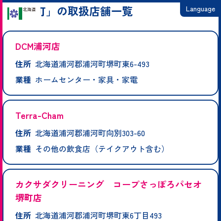
「浦河町」の取扱店舗一覧
Language
日本語
DCM浦河店
English
住所
北海道浦河郡浦河町堺町東6-493
繁體中文
業種
ホームセンター・家具・家電
简体中文
한국어
Terra-Cham
住所
北海道浦河郡浦河町向別303-60
業種
その他の飲食店（テイクアウト含む）
カクサダクリーニング コープさっぽろパセオ
堺町店
住所
北海道浦河郡浦河町堺町東6丁目493