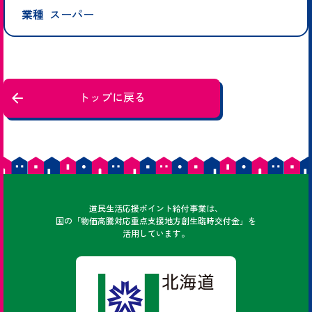
業種
スーパー
トップに戻る
どうみん
道民
生活応援ポイント給付事業は、
国の「物価高騰対応重点支援地方創生臨時交付金」を
活用しています。