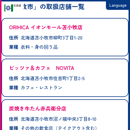
「苫小牧市」の取扱店舗一覧
Language
日本語
ORIHICA イオンモール苫小牧店
English
住所
北海道苫小牧市柳町3丁目1-20
繁體中文
業種
衣料・身の回り品
简体中文
한국어
ピッツァ＆カフェ NOVITA
住所
北海道苫小牧市住吉町1丁目2-5
業種
カフェ・レストラン
炭焼き牛たん赤兵衛分店
住所
北海道苫小牧市沼ノ端中央3丁目8-10
業種
その他の飲食店（テイクアウト含む）