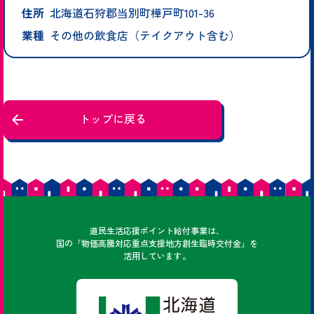
住所
北海道石狩郡当別町樺戸町101-36
業種
その他の飲食店（テイクアウト含む）
トップに戻る
どうみん
道民
生活応援ポイント給付事業は、
国の「物価高騰対応重点支援地方創生臨時交付金」を
活用しています。