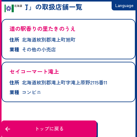
「滝上町」の取扱店舗一覧
Language
日本語
道の駅香りの里たきのうえ
English
住所
北海道紋別郡滝上町旭町
繁體中文
業種
その他の小売店
简体中文
한국어
セイコーマート滝上
住所
北海道紋別郡滝上町字滝上原野2115番11
業種
コンビニ
トップに戻る