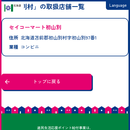
「初山別村」の取扱店舗一覧
Language
日本語
セイコーマート初山別
English
住所
北海道苫前郡初山別村字初山別97番1
繁體中文
業種
コンビニ
简体中文
한국어
トップに戻る
どうみん
道民
生活応援ポイント給付事業は、