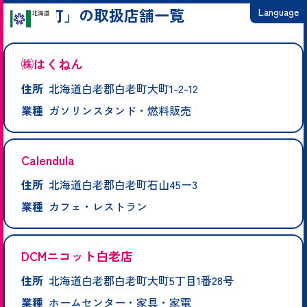
「白老町」の取扱店舗一覧
Language
日本語
㈱はくねん
English
住所
北海道白老郡白老町大町1-2-12
繁體中文
業種
ガソリンスタンド・燃料販売
简体中文
한국어
Calendula
住所
北海道白老郡白老町石山45ー3
業種
カフェ・レストラン
DCMニコット白老店
住所
北海道白老郡白老町大町5丁目1番28号
業種
ホームセンター・家具・家電