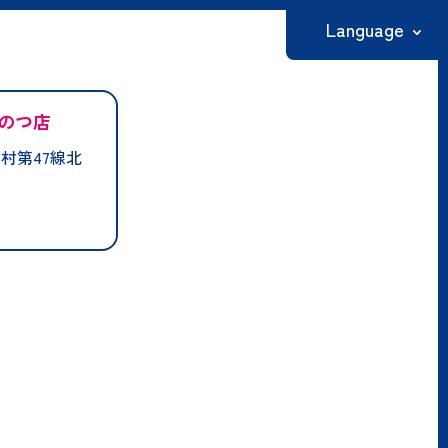
Language
日本語
のつ店
English
村第47線北
繁體中文
简体中文
한국어