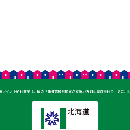
ん
援ポイント給付事業は、
国の「物価高騰対応重点支援地方創生臨時交付金」を
活用