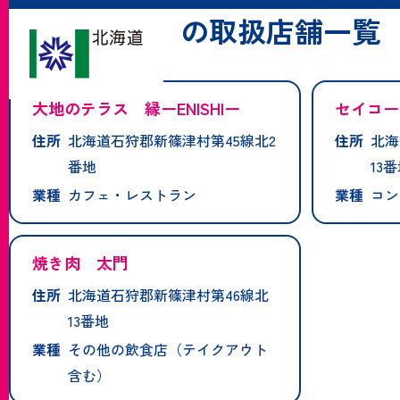
「新篠津村」の取扱店舗一覧
大地のテラス 縁ーENISHIー
セイコー
住所
北海道石狩郡新篠津村第45線北2
住所
北海
番地
13
業種
カフェ・レストラン
業種
コン
焼き肉 太門
住所
北海道石狩郡新篠津村第46線北
13番地
業種
その他の飲食店（テイクアウト
含む）