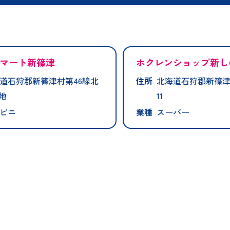
マート新篠津
ホクレンショップ新し
道石狩郡新篠津村第46線北
住所
北海道石狩郡新篠津
番地
11
ビニ
業種
スーパー