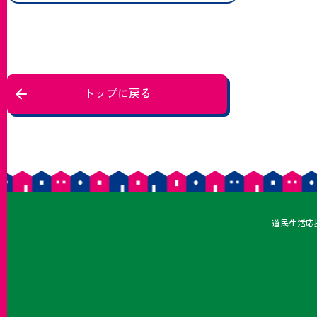
トップに戻る
どうみ
道民
生活応