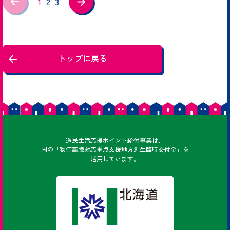
1
2
3
トップに戻る
どうみん
道民
生活応援ポイント給付事業は、
国の「物価高騰対応重点支援地方創生臨時交付金」を
活用しています。