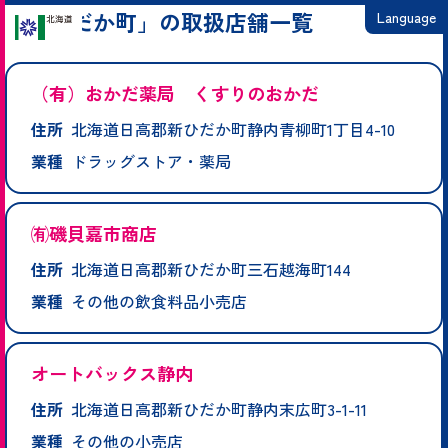
「新ひだか町」の取扱店舗一覧
Language
日本語
（有）おかだ薬局 くすりのおかだ
English
住所
北海道日高郡新ひだか町静内青柳町1丁目4-10
繁體中文
業種
ドラッグストア・薬局
简体中文
한국어
㈲磯貝嘉市商店
住所
北海道日高郡新ひだか町三石越海町144
業種
その他の飲食料品小売店
オートバックス静内
住所
北海道日高郡新ひだか町静内末広町3-1-11
業種
その他の小売店