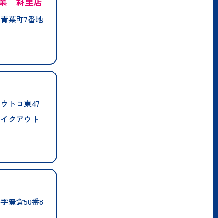
業 斜里店
青葉町7番地
業
ウトロ東47
テイクアウト
字豊倉50番8