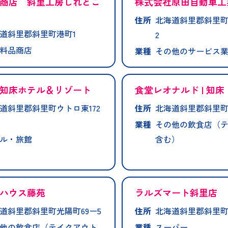
商店 斜里工房しれとこ
株式会社原田自動車工
住所
北海道斜里郡斜里町
道斜里郡斜里町港町1
2
料品商店
業種
その他のサービス
知床ホテル＆リゾート
食堂レオナルド | 知床
道斜里郡斜里町ウトロ東172
住所
北海道斜里郡斜里町
業種
その他の飲食店（
ル・旅館
含む）
ハウス藤苑
ラルズマート斜里店
道斜里郡斜里町光陽町69ー5
住所
北海道斜里郡斜里町
他の飲食店（テイクアウト
業種
スーパー