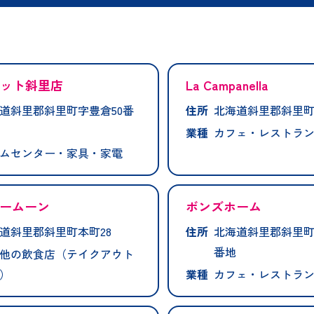
コット斜里店
La Campanella
道斜里郡斜里町字豊倉50番
住所
北海道斜里郡斜里町港
業種
カフェ・レストラ
ムセンター・家具・家電
ームーン
ボンズホーム
道斜里郡斜里町本町28
住所
北海道斜里郡斜里町
番地
他の飲食店（テイクアウト
）
業種
カフェ・レストラ