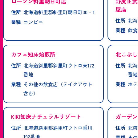
ローソン斜里朝日町店
野尻正武
屋店
住所
北海道斜里郡斜里町朝日町30‐1
住所
北海
業種
コンビニ
業種
飲食
カフェ知床焙煎所
北こぶし
住所
北海道斜里郡斜里町ウトロ東172
住所
北海
番地
番地
業種
その他の飲食店（テイクアウト
業種
ホテ
含む）
KIKI知床ナチュラルリゾート
ガーデン
住所
北海道斜里郡斜里町ウトロ香川
住所
北海
192番地
業種
その