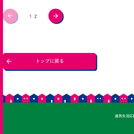
1
2
トップに戻る
どうみ
道民
生活応