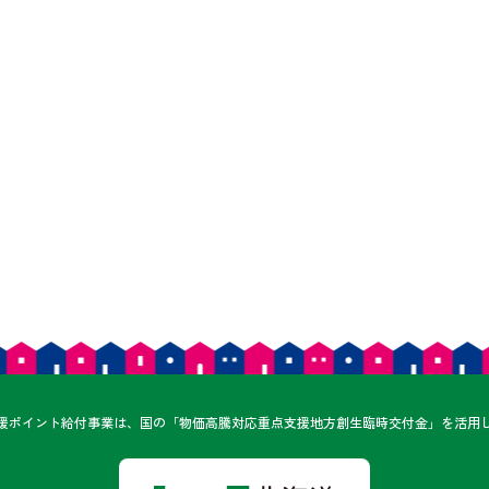
ん
援ポイント給付事業は、
国の「物価高騰対応重点支援地方創生臨時交付金」を
活用