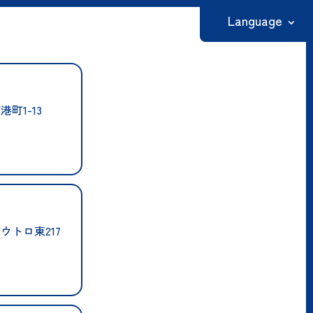
Language
日本語
English
町1-13
繁體中文
ン
简体中文
한국어
ウトロ東217
ン