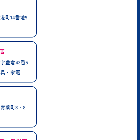
港町14番地9
店
字豊倉43番5
家具・家電
青葉町8‐8