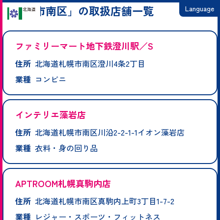
「札幌市南区」の取扱店舗一覧
Language
日本語
ファミリーマート地下鉄澄川駅／S
English
住所
北海道札幌市南区澄川4条2丁目
繁體中文
業種
コンビニ
简体中文
한국어
インテリエ藻岩店
住所
北海道札幌市南区川沿2-2-1-1イオン藻岩店
業種
衣料・身の回り品
APTROOM札幌真駒内店
住所
北海道札幌市南区真駒内上町3丁目1-7-2
業種
レジャー・スポーツ・フィットネス