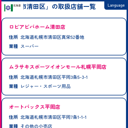
「札幌市清田区」の取扱店舗一覧
Language
日本語
ロピアビバホーム清田店
English
住所
北海道札幌市清田区真栄52番地
繁體中文
業種
スーパー
简体中文
한국어
ムラサキスポーツイオンモール札幌平岡店
住所
北海道札幌市清田区平岡3条5-3-1
業種
レジャー・スポーツ用品
オートバックス平岡店
住所
北海道札幌市清田区平岡7条1-1-1
業種
その他の小売店