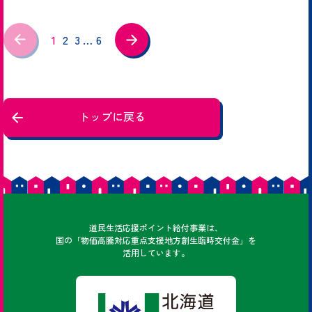
1
2
3
…
6
トップに戻る
どうみん
道民
生活応援ポイント給付事業は、
国の「物価高騰対応重点支援地方創生臨時交付金」を
活用しています。