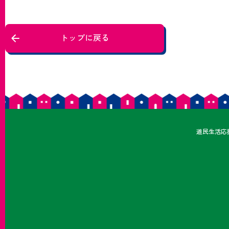
トップに戻る
どうみ
道民
生活応