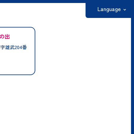
Language
日本語
の出
English
字雄武204番
繁體中文
简体中文
한국어