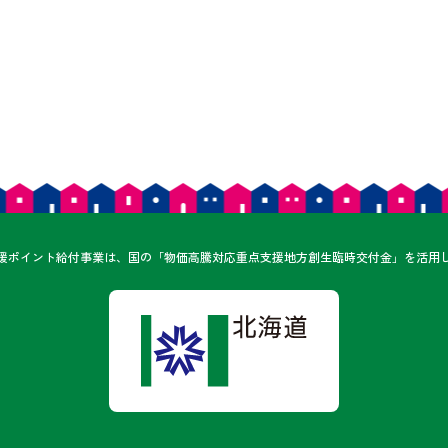
ん
援ポイント給付事業は、
国の「物価高騰対応重点支援地方創生臨時交付金」を
活用