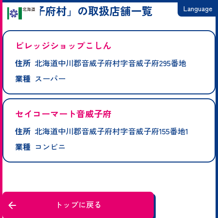
「音威子府村」の取扱店舗一覧
Language
日本語
ビレッジショップこしん
English
住所
北海道中川郡音威子府村字音威子府295番地
繁體中文
業種
スーパー
简体中文
한국어
セイコーマート音威子府
住所
北海道中川郡音威子府村字音威子府155番地1
業種
コンビニ
トップに戻る