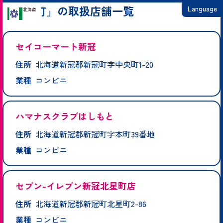
「新冠町」の取扱店舗一覧
Language
日本語
セイコーマート新冠
English
住所
北海道新冠郡新冠町字中央町1-20
繁體中文
業種
コンビニ
简体中文
한국어
ハマナスクラブはしもと
住所
北海道新冠郡新冠町字本町39番地
業種
コンビニ
セブン-イレブン新冠北星町店
住所
北海道新冠郡新冠町北星町2-86
業種
コンビニ