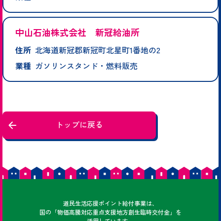
中山石油株式会社 新冠給油所
住所
北海道新冠郡新冠町北星町1番地の2
業種
ガソリンスタンド・燃料販売
トップに戻る
どうみん
道民
生活応援ポイント給付事業は、
国の「物価高騰対応重点支援地方創生臨時交付金」を
活用しています。