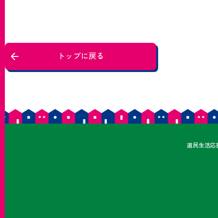
トップに戻る
どうみ
道民
生活応