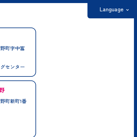
Language
日本語
English
良野町字中富
繁體中文
简体中文
ングセンター
한국어
野
野町新町1番