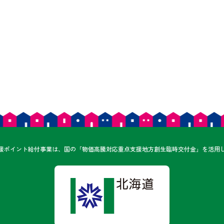
ん
援ポイント給付事業は、
国の「物価高騰対応重点支援地方創生臨時交付金」を
活用