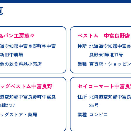
覧
&パン工房癒々
ベストム 中富良野店
道空知郡中富良野町字中富
住所
北海道空知郡中富
新田中農場
良野東1線北17号
他の飲食料品小売店
業種
百貨店・ショッピ
ッグベストム中富良野
セイコーマート中富良
道空知郡中富良野町中富良
住所
北海道空知郡中富良
1線北17
25号
ッグストア・薬局
業種
コンビニ