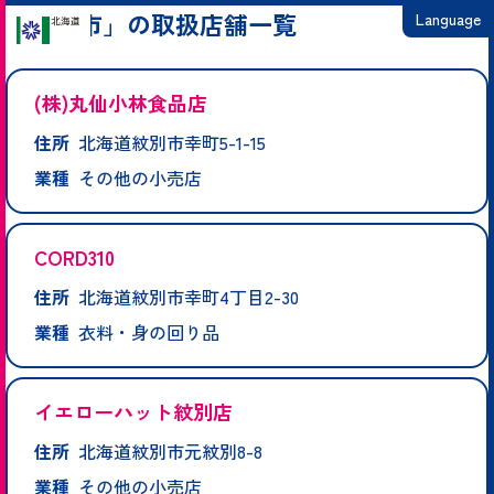
「紋別市」の取扱店舗一覧
Language
日本語
(株)丸仙小林食品店
English
住所
北海道紋別市幸町5-1-15
繁體中文
業種
その他の小売店
简体中文
한국어
CORD310
住所
北海道紋別市幸町4丁目2-30
業種
衣料・身の回り品
イエローハット紋別店
住所
北海道紋別市元紋別8-8
業種
その他の小売店