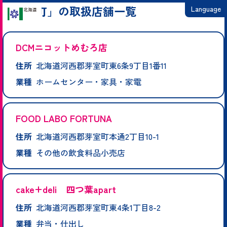
「芽室町」の取扱店舗一覧
Language
日本語
DCMニコットめむろ店
English
住所
北海道河西郡芽室町東6条9丁目1番11
繁體中文
業種
ホームセンター・家具・家電
简体中文
한국어
FOOD LABO FORTUNA
住所
北海道河西郡芽室町本通2丁目10-1
業種
その他の飲食料品小売店
cake+deli 四つ葉apart
住所
北海道河西郡芽室町東4条1丁目8-2
業種
弁当・仕出し