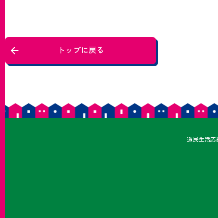
トップに戻る
どうみ
道民
生活応