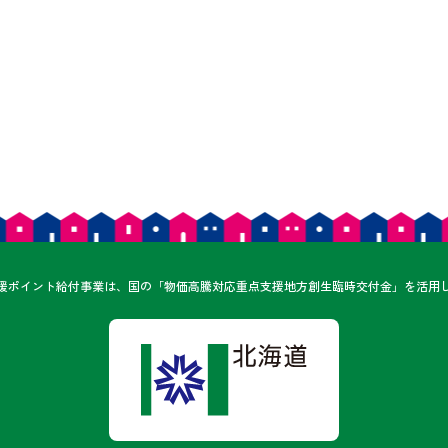
ん
援ポイント給付事業は、
国の「物価高騰対応重点支援地方創生臨時交付金」を
活用