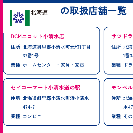
「小清水町」の取扱店舗一覧
DCMニコット小清水店
サツドラ
住所
北海道斜里郡小清水町元町1丁目
住所
北海
37番1号
1番3
業種
ホームセンター・家具・家電
業種
ドラ
セイコーマート小清水道の駅
モンベル
住所
北海道斜里郡小清水町浜小清水
住所
北海
474-7
水47
業種
コンビニ
業種
その