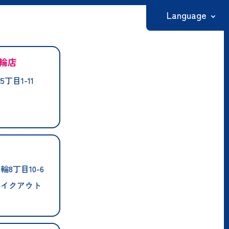
Language
日本語
輪店
English
丁目1-11
繁體中文
简体中文
한국어
8丁目10-6
テイクアウト