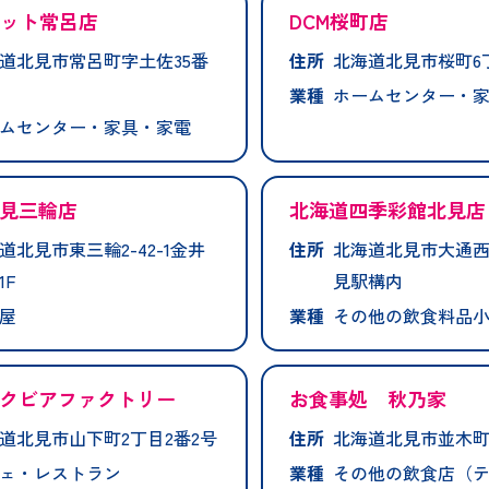
コット常呂店
DCM桜町店
道北見市常呂町字土佐35番
住所
北海道北見市桜町6丁
業種
ホームセンター・
ムセンター・家具・家電
見三輪店
北海道四季彩館北見店
道北見市東三輪2-42-1金井
住所
北海道北見市大通西
1F
見駅構内
屋
業種
その他の飲食料品
クビアファクトリー
お食事処 秋乃家
道北見市山下町2丁目2番2号
住所
北海道北見市並木町1
ェ・レストラン
業種
その他の飲食店（