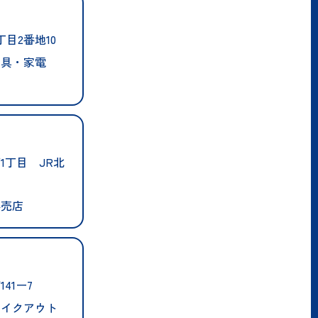
目2番地10
家具・家電
1丁目 JR北
小売店
41ー7
テイクアウト