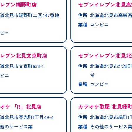
レブン端野町店
セブンイレブン北見高
道北見市端野町二区447番地
住所
北海道北見市高栄西町
業種
コンビニ
ビニ
レブン北見文京町店
セブンイレブン北見北
道北見市文京町638-1
住所
北海道北見市北進町3
号
ビニ
業種
コンビニ
オケ 「R」北見店
カラオケ歌屋 北見緑
道北見市春光町1丁目49-4
住所
北海道北見市緑町1丁目
他のサービス業
業種
その他のサービス