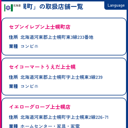
「上士幌町」の取扱店舗一覧
Language
日本語
セブンイレブン上士幌町店
English
住所
北海道河東郡上士幌町東3線233番地
繁體中文
業種
コンビニ
简体中文
한국어
セイコーマートうえだ上士幌
住所
北海道河東郡上士幌町字上士幌東3線239
業種
コンビニ
イエローグローブ上士幌店
住所
北海道河東郡上士幌町字上士幌東2線226-71
業種
ホームセンター・家具・家電