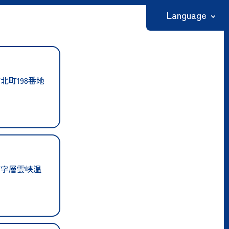
Language
日本語
English
北町198番地
繁體中文
简体中文
한국어
町字層雲峡温