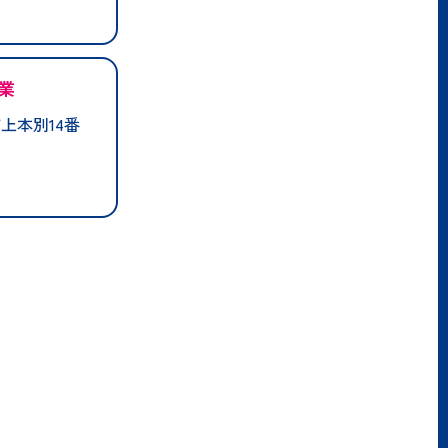
業
上本別14番
業