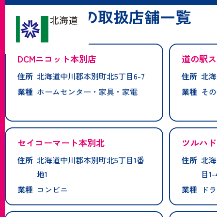
「本別町」の取扱店舗一覧
DCMニコット本別店
道の駅ス
住所
北海道中川郡本別町北5丁目6-7
住所
北海
業種
ホームセンター・家具・家電
業種
その
セイコーマート本別北
ツルハド
住所
北海道中川郡本別町北5丁目1番
住所
北海
地1
目1-
業種
コンビニ
業種
ドラ