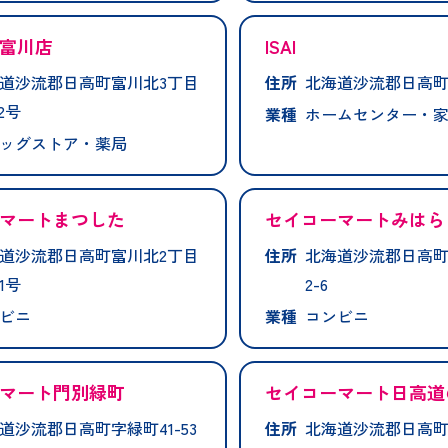
富川店
ISAI
道沙流郡日高町富川北3丁目
住所
北海道沙流郡日高町厚
2号
業種
ホームセンター・
ッグストア・薬局
マートまつした
セイコーマートみはら
道沙流郡日高町富川北2丁目
住所
北海道沙流郡日高町
1号
2-6
ビニ
業種
コンビニ
マート門別緑町
セイコーマート日高道
道沙流郡日高町字緑町41-53
住所
北海道沙流郡日高町