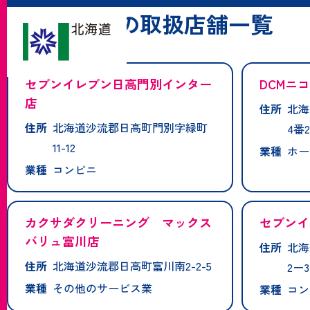
「日高町」の取扱店舗一覧
セブンイレブン日高門別インター
DCMニ
店
住所
北海
住所
北海道沙流郡日高町門別字緑町
4番2
11-12
業種
ホー
業種
コンビニ
カクサダクリーニング マックス
セブンイ
バリュ富川店
住所
北海
住所
北海道沙流郡日高町富川南2-2-5
2ー3
業種
その他のサービス業
業種
コン