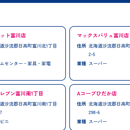
コット富川店
マックスバリュ富川店
道沙流郡日高町富川北1丁目
住所
北海道沙流郡日高町
2-5
ムセンター・家具・家電
業種
スーパー
レブン富川南1丁目
Aコープひだか店
道沙流郡日高町富川南1丁目
住所
北海道沙流郡日高町
7
298-6
ビニ
業種
スーパー