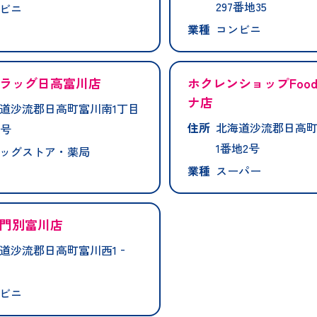
297番地35
ビニ
業種
コンビニ
ラッグ日高富川店
ホクレンショップFood
ナ店
道沙流郡日高町富川南1丁目
住所
北海道沙流郡日高町
4号
1番地2号
ッグストア・薬局
業種
スーパー
門別富川店
道沙流郡日高町富川西1‐
ビニ