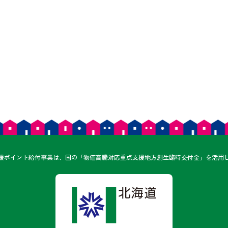
ん
援ポイント給付事業は、
国の「物価高騰対応重点支援地方創生臨時交付金」を
活用