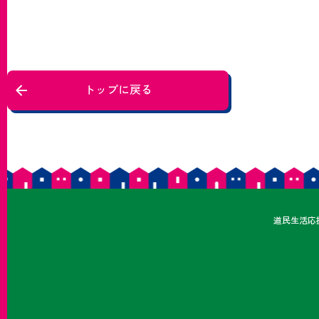
トップに戻る
どうみ
道民
生活応