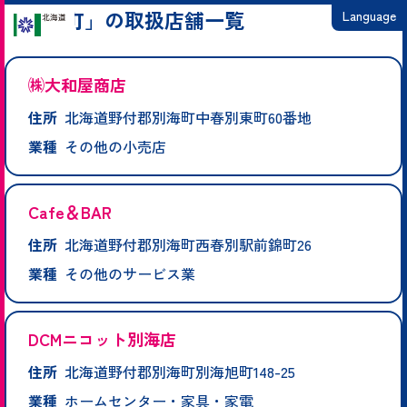
「別海町」の取扱店舗一覧
Language
日本語
㈱大和屋商店
English
住所
北海道野付郡別海町中春別東町60番地
繁體中文
業種
その他の小売店
简体中文
한국어
Cafe＆BAR
住所
北海道野付郡別海町西春別駅前錦町26
業種
その他のサービス業
DCMニコット別海店
住所
北海道野付郡別海町別海旭町148-25
業種
ホームセンター・家具・家電