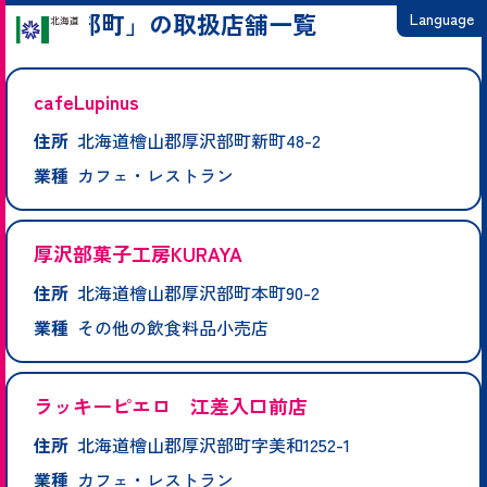
「厚沢部町」の取扱店舗一覧
Language
日本語
cafeLupinus
English
住所
北海道檜山郡厚沢部町新町48-2
繁體中文
業種
カフェ・レストラン
简体中文
한국어
厚沢部菓子工房KURAYA
住所
北海道檜山郡厚沢部町本町90-2
業種
その他の飲食料品小売店
ラッキーピエロ 江差入口前店
住所
北海道檜山郡厚沢部町字美和1252-1
業種
カフェ・レストラン